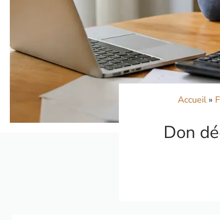
Accueil
»
F
Don déd