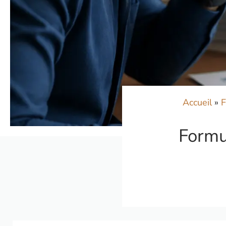
Accueil
»
F
Formu