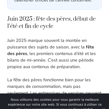
Juin 2025 : fête des pères, début de
l’été et fin de cycle
Juin 2025 marque souvent la montée en
puissance des sujets de saison, avec la
fête
des pères
, les premiers contenus d’été et les
bilans de mi-année. C’est aussi une période
propice aux contenus de préparation.
La fête des pères fonctionne bien pour les
marques de consommation, mais pas
seulement. Les entreprises de services peuvent
utiliser cette date pour parler de transmission,
Nous utilisons des cookies pour vous garantir la meilleure
expérience sur notre site web. Si vous continuez à utiliser ce
d’héritage, de reconnaissance ou d’expérience.