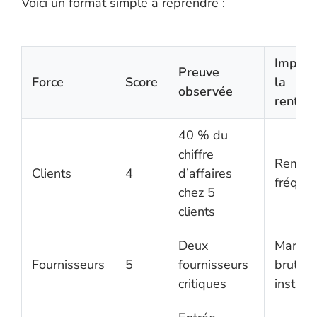
Voici un format simple à reprendre :
Impact
Preuve
Force
Score
la
observée
rentabi
40 % du
chiffre
Remise
Clients
4
d’affaires
fréque
chez 5
clients
Deux
Marge
Fournisseurs
5
fournisseurs
brute
critiques
instabl