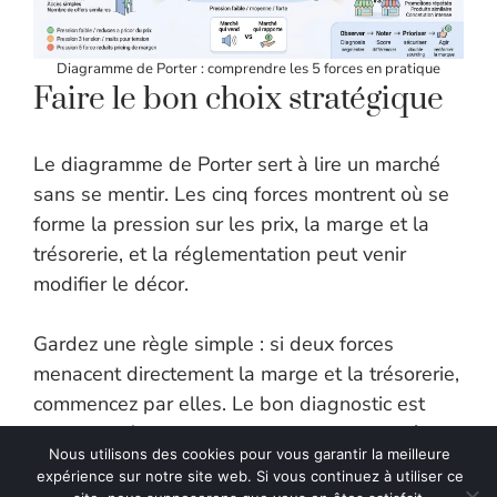
Diagramme de Porter : comprendre les 5 forces en pratique
Faire le bon choix stratégique
Le diagramme de Porter sert à lire un marché
sans se mentir. Les cinq forces montrent où se
forme la pression sur les prix, la marge et la
trésorerie, et la réglementation peut venir
modifier le décor.
Gardez une règle simple : si deux forces
menacent directement la marge et la trésorerie,
commencez par elles. Le bon diagnostic est
celui qui débouche sur
trois actions concrètes
,
Nous utilisons des cookies pour vous garantir la meilleure
pas sur quinze diapositives. Et si vous devez
expérience sur notre site web. Si vous continuez à utiliser ce
arbitrer entre “vendre plus” et “gagner mieux”,