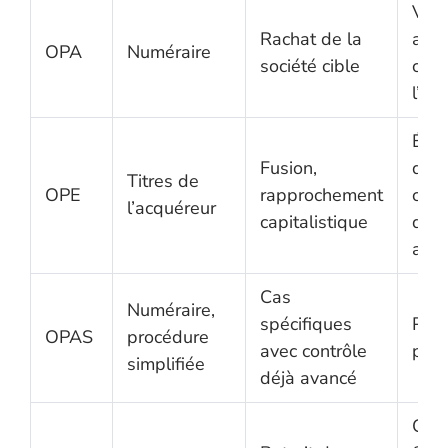
Ven
Rachat de la
acti
OPA
Numéraire
société cible
cont
l’ar
Éch
Fusion,
d’ac
Titres de
OPE
rapprochement
cont
l’acquéreur
capitalistique
d’au
acti
Cas
Numéraire,
spécifiques
Pro
OPAS
procédure
avec contrôle
plus
simplifiée
déjà avancé
Cess