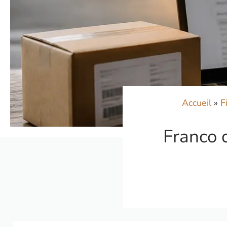
Accueil
»
F
Franco d