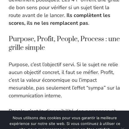
de bon sens pour vérifier si un sujet tient la
route avant de le lancer.
Ils complètent les
scores, ils ne les remplacent pas
.
Purpose, Profit, People, Process : une
grille simple
Purpose, c’est l’objectif servi. Si le sujet ne relie
aucun objectif concret, il faut se méfier. Profit,
c’est la valeur économique ou l’impact
mesurable, pas seulement l’effet “sympa” sur la
communication interne.
People, c’est la disponibilité des personnes et
la charge réelle. Une bonne idée sans porteur
Nous utilisons des cookies pour vous garantir la meilleure
expérience sur notre site web. Si vous continuez à utiliser ce
fiable reste une bonne idée, rien de plus.